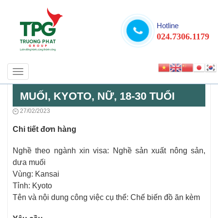
Hotline
024.7306.1179
Toggle
NGHỀ SẢN XUẤT NÔNG SẢN, DƯA
navigation
MUỐI, KYOTO, NỮ, 18-30 TUỔI
27/02/2023
Chi tiết đơn hàng
Nghề theo ngành xin visa: Nghề sản xuất nông sản,
dưa muối
Vùng: Kansai
Tỉnh: Kyoto
Tên và nội dung công việc cụ thể: Chế biến đồ ăn kèm