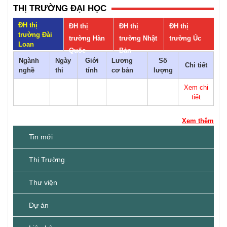
THỊ TRƯỜNG ĐẠI HỌC
ĐH thị
ĐH thị
ĐH thị
ĐH thị
trường Đài
trường Hàn
trường Nhật
trường Úc
Loan
Quốc
Bản
Ngành
Ngày
Giới
Lương
Số
Chi tiết
nghề
thi
tính
cơ bản
lượng
Xem chi
tiết
Xem thêm
Tin mới
Thị Trường
Thư viện
Dự án