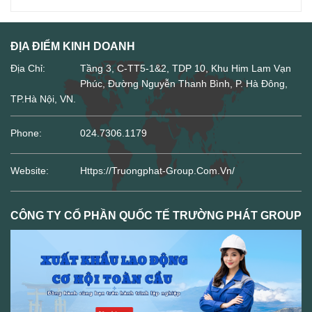
ĐỊA ĐIỂM KINH DOANH
Địa Chỉ:
Tầng 3, C-TT5-1&2, TDP 10, Khu Him Lam Vạn
Phúc, Đường Nguyễn Thanh Bình, P. Hà Đông,
TP.Hà Nội, VN.
Phone:
024.7306.1179
Website:
Https://truongphat-Group.com.vn/
CÔNG TY CỔ PHẦN QUỐC TẾ TRƯỜNG PHÁT GROUP