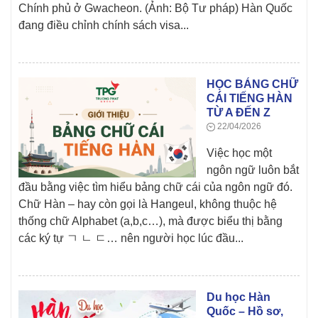
Chính phủ ở Gwacheon. (Ảnh: Bộ Tư pháp) Hàn Quốc
đang điều chỉnh chính sách visa...
HỌC BẢNG CHỮ
CÁI TIẾNG HÀN
TỪ A ĐẾN Z
22/04/2026
Việc học một
ngôn ngữ luôn bắt
đầu bằng việc tìm hiểu bảng chữ cái của ngôn ngữ đó.
Chữ Hàn – hay còn gọi là Hangeul, không thuộc hệ
thống chữ Alphabet (a,b,c…), mà được biểu thị bằng
các ký tự ㄱ ㄴ ㄷ… nên người học lúc đầu...
Du học Hàn
Quốc – Hồ sơ,