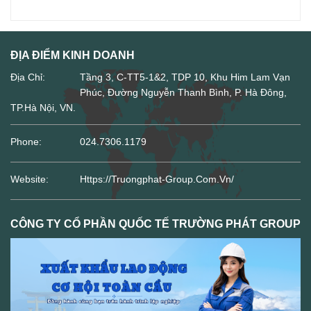
ĐỊA ĐIỂM KINH DOANH
Địa Chỉ:
Tầng 3, C-TT5-1&2, TDP 10, Khu Him Lam Vạn
Phúc, Đường Nguyễn Thanh Bình, P. Hà Đông,
TP.Hà Nội, VN.
Phone:
024.7306.1179
Website:
Https://truongphat-Group.com.vn/
CÔNG TY CỔ PHẦN QUỐC TẾ TRƯỜNG PHÁT GROUP