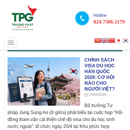
Hotline
024.7306.1179
Toggle
DU HỌC HÀN QUỐC
navigation
CHÍNH SÁCH
VISA DU HỌC
HÀN QUỐC
2026: CƠ HỘI
NÀO CHO
NGƯỜI VIỆT?
24/04/2026
Bộ trưởng Tư
pháp Jung Sung-ho (ở giữa) phát biểu tại cuộc họp “Hội
đồng tham vấn cải thiện chế độ visa cho du học sinh
nước ngoài”, tổ chức ngày 20/4 tại Khu phức hợp