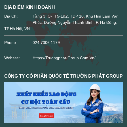
ĐỊA ĐIỂM KINH DOANH
Địa Chỉ:
Tầng 3, C-TT5-1&2, TDP 10, Khu Him Lam Vạn
Phúc, Đường Nguyễn Thanh Bình, P. Hà Đông,
TP.Hà Nội, VN.
Phone:
024.7306.1179
Website:
Https://truongphat-Group.com.vn/
CÔNG TY CỔ PHẦN QUỐC TẾ TRƯỜNG PHÁT GROUP