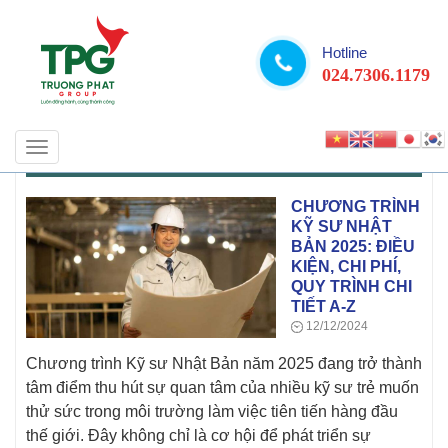
Hotline
024.7306.1179
Toggle
KINH DOANH THƯƠNG MẠI
navigation
CHƯƠNG TRÌNH
KỸ SƯ NHẬT
BẢN 2025: ĐIỀU
KIỆN, CHI PHÍ,
QUY TRÌNH CHI
TIẾT A-Z
12/12/2024
Chương trình Kỹ sư Nhật Bản năm 2025 đang trở thành
tâm điểm thu hút sự quan tâm của nhiều kỹ sư trẻ muốn
thử sức trong môi trường làm việc tiên tiến hàng đầu
thế giới. Đây không chỉ là cơ hội để phát triển sự