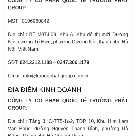
CÔNG TY CỔ PHẦN QUỐC TẾ TRƯỜNG PHÁT
GROUP
MST : 0106960842
Địa chỉ : BT M07.L09, Khu A, Khu đô thị mới Dương
Nội, đường Tố Hữu, phường Dương Nội, thành phố Hà
Nội, Việt Nam
SĐT:
024.2212.1188 – 0247.306.1179
Gmail: info@truongphat-group.com.vn
ĐỊA ĐIỂM KINH DOANH
CÔNG TY CỔ PHẦN QUỐC TẾ TRƯỜNG PHÁT
GROUP:
Địa chỉ : Tầng 3, C-TT5-1&2, TDP 10, Khu Him Lam
Vạn Phúc, đường Nguyễn Thanh Bình, phường Hà
Đông, Thành phố Hà Nội, Việt Nam