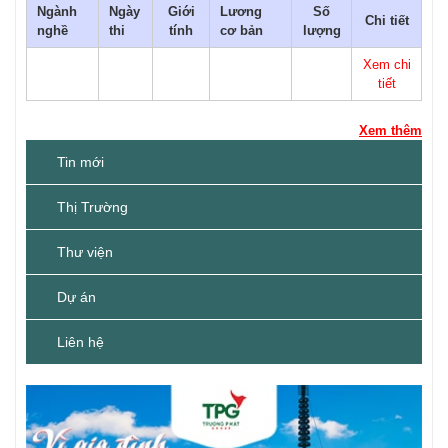
Ngành
Ngày
Giới
Lương
Số
Chi tiết
nghề
thi
tính
cơ bản
lượng
Xem chi
tiết
Xem thêm
Tin mới
Thị Trường
Thư viện
Dự án
Liên hệ