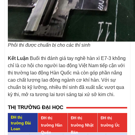
Phôi thi được chuẩn bị cho các thí sinh
Kết Luận
Buổi thi đánh giá tay nghề hàn xì E7-3 không
chỉ là cơ hội cho người lao động Việt Nam tiếp cận với
thị trường lao động Hàn Quốc mà còn góp phần nâng
cao chất lượng lao động ngành cơ khí hàn. Với sự
chuẩn bị kỹ lưỡng, nhiều thí sinh đã xuất sắc vượt qua
kỳ thi, mở ra tương lai tươi sáng tại xứ sở kim chi.
THỊ TRƯỜNG ĐẠI HỌC
ĐH thị
ĐH thị
ĐH thị
ĐH thị
trường Đài
trường Hàn
trường Nhật
trường Úc
Loan
Quốc
Bản