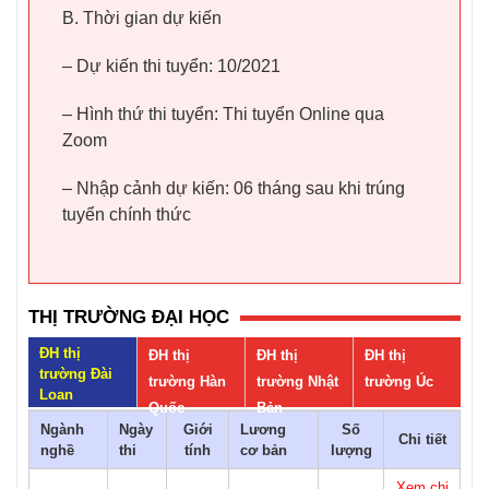
B. Thời gian dự kiến
– Dự kiến thi tuyển: 10/2021
– Hình thứ thi tuyển: Thi tuyển Online qua
Zoom
– Nhập cảnh dự kiến: 06 tháng sau khi trúng
tuyển chính thức
THỊ TRƯỜNG ĐẠI HỌC
ĐH thị
ĐH thị
ĐH thị
ĐH thị
trường Đài
trường Hàn
trường Nhật
trường Úc
Loan
Quốc
Bản
Ngành
Ngày
Giới
Lương
Số
Chi tiết
nghề
thi
tính
cơ bản
lượng
Xem chi