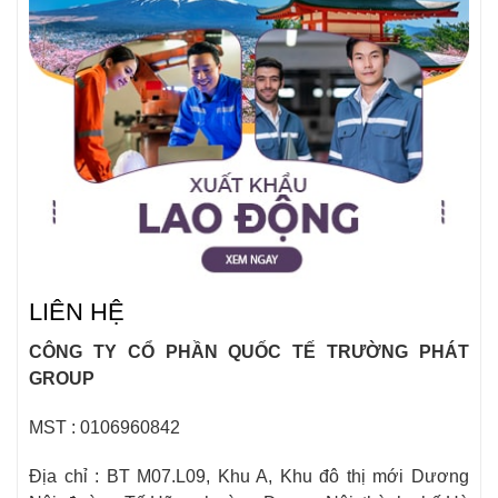
LIÊN HỆ
CÔNG TY CỔ PHẦN QUỐC TẾ TRƯỜNG PHÁT
GROUP
MST : 0106960842
Địa chỉ : BT M07.L09, Khu A, Khu đô thị mới Dương