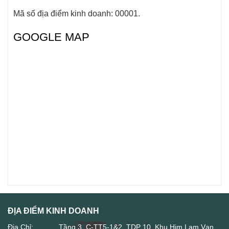
Mã số địa điểm kinh doanh: 00001.
GOOGLE MAP
ĐỊA ĐIỂM KINH DOANH
Địa Chỉ:
Tầng 3, C-TT5-1&2, TDP 10, Khu Him Lam Vạn