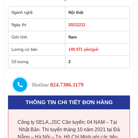
Ngành nghề
Nội thất
Ngày thi
20211212
Giới tính
Nam
Lương cơ bản
149.971 yên/giờ
Số lượng
2
Hotline
024.7306.1179
THÔNG TIN CHI TIẾT ĐƠN HÀNG
Công ty SELA.,JSC Cần tuyển: 04 NAM – Tại
Nhật Bản. Thi tuyển tháng 10 năm 2021 tại Đà
Nẵng – Hà Nội – Tp. Hồ Chí Minh với các tiêu