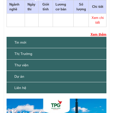
Ngành
Ngày
Giới
Lương
Số
Chi tiết
nghề
thi
tính
cơ bản
lượng
Xem chi
tiết
Xem thêm
Tin mới
Thị Trường
Thư viện
Dự án
Liên hệ