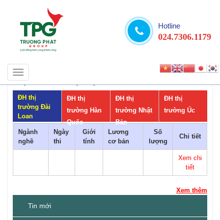
Hotline
024.7306.1179
Toggle
THỊ TRƯỜNG ĐẠI HỌC
navigation
ĐH thị
ĐH thị
ĐH thị
ĐH thị
trường Đài
trường Hàn
trường Nhật
trường Úc
Loan
Quốc
Bản
Ngành
Ngày
Giới
Lương
Số
Chi tiết
nghề
thi
tính
cơ bản
lượng
Xem chi
tiết
Xem thêm
Tin mới