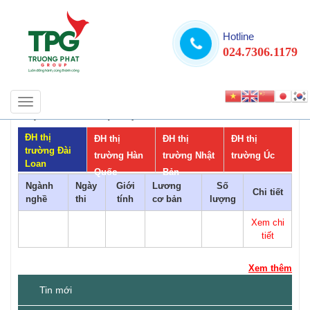
Hotline
024.7306.1179
Toggle
THỊ TRƯỜNG ĐẠI HỌC
navigation
ĐH thị
ĐH thị
ĐH thị
ĐH thị
trường Đài
trường Hàn
trường Nhật
trường Úc
Loan
Quốc
Bản
Ngành
Ngày
Giới
Lương
Số
Chi tiết
nghề
thi
tính
cơ bản
lượng
Xem chi
tiết
Xem thêm
Tin mới