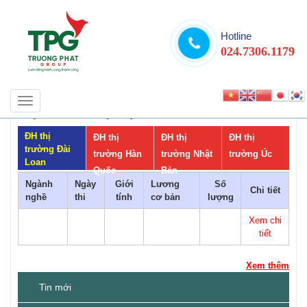
Hotline
024.7306.1179
Toggle
THỊ TRƯỜNG ĐẠI HỌC
navigation
ĐH thị
ĐH thị
ĐH thị
ĐH thị
trường Đài
trường Hàn
trường Nhật
trường Úc
Loan
Quốc
Bản
Ngành
Ngày
Giới
Lương
Số
Chi tiết
nghề
thi
tính
cơ bản
lượng
Xem chi
tiết
Xem thêm
Tin mới