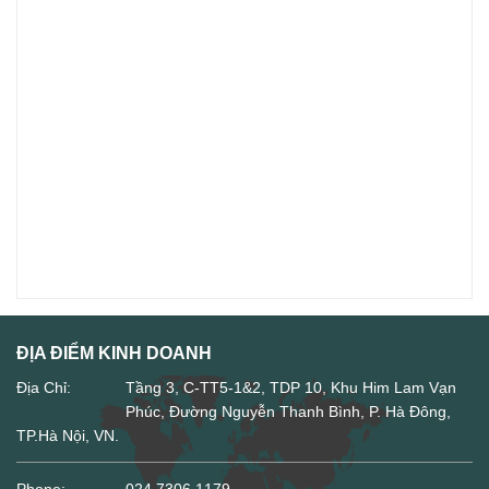
ĐỊA ĐIỂM KINH DOANH
Địa Chỉ:
Tầng 3, C-TT5-1&2, TDP 10, Khu Him Lam Vạn
Phúc, Đường Nguyễn Thanh Bình, P. Hà Đông,
TP.Hà Nội, VN.
Phone:
024.7306.1179