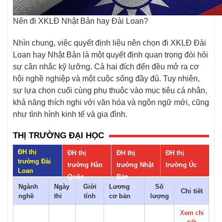
Nên đi XKLĐ Nhật Bản hay Đài Loan?
Nhìn chung, việc quyết định liệu nên chọn đi XKLĐ Đài
Loan hay Nhật Bản là một quyết định quan trọng đòi hỏi
sự cân nhắc kỹ lưỡng. Cả hai đích đến đều mở ra cơ
hội nghề nghiệp và một cuộc sống đầy đủ. Tuy nhiên,
sự lựa chọn cuối cùng phụ thuộc vào mục tiêu cá nhân,
khả năng thích nghi với văn hóa và ngôn ngữ mới, cũng
như tình hình kinh tế và gia đình.
THỊ TRƯỜNG ĐẠI HỌC
ĐH thị
ĐH thị
ĐH thị
ĐH thị
trường Đài
trường Hàn
trường Nhật
trường Úc
Loan
Quốc
Bản
Ngành
Ngày
Giới
Lương
Số
Chi tiết
nghề
thi
tính
cơ bản
lượng
Xem chi