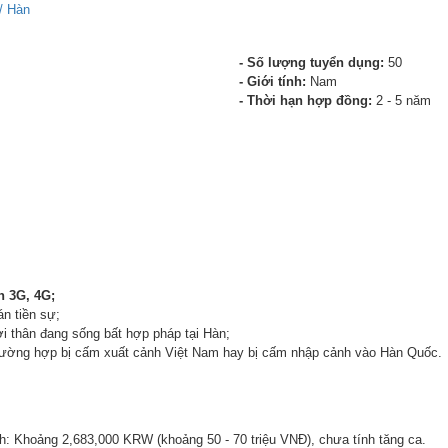
/ Hàn
- Số lượng tuyển dụng:
50
- Giới tính:
Nam
- Thời hạn hợp đồng:
2 - 5 năm
n 3G, 4G;
án tiền sự;
i thân đang sống bất hợp pháp tại Hàn;
rường hợp bị cấm xuất cảnh Việt Nam hay bị cấm nhập cảnh vào Hàn Quốc.
nh: Khoảng 2,683,000 KRW (khoảng 50 - 70 triệu VNĐ), chưa tính tăng ca.