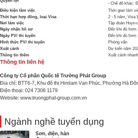
Quyền lợi
- Chế độ khác: 
Điều kiện làm việc
Thời gian làm vi
Thời hạn hợp đồng, loại Visa
2 - 5 năm, Visa 
Nơi làm việc
Tập đoàn Huyn-
Ngày nhận hồ sơ
Đến khi đủ form
Ngày PV/ thi tuyển
Đến khi đủ form
Hình thức PV/ thi tuyển
Phỏng vấn
Xuất cảnh
Dự kiến năm 20
Thông tin thêm
Xuất cảnh nhan
Thông tin liên hệ
Công ty Cổ phần Quốc tế Trường Phát Group
Địa chỉ: BTT6-7, Khu đô thị Himlam Vạn Phúc, Phường Hà Đô
Điện thoại: 024 7306 1179
Website: www.truongphat-group.com.vn
Ngành nghề tuyển dụng
Sơn, điện, hàn