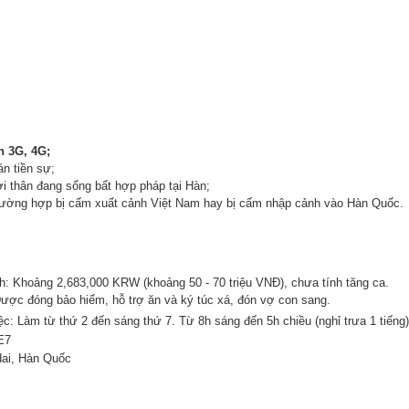
n 3G, 4G;
án tiền sự;
i thân đang sống bất hợp pháp tại Hàn;
rường hợp bị cấm xuất cảnh Việt Nam hay bị cấm nhập cảnh vào Hàn Quốc.
nh: Khoảng 2,683,000 KRW (khoảng 50 - 70 triệu VNĐ), chưa tính tăng ca.
Được đóng bảo hiểm, hỗ trợ ăn và ký túc xá, đón vợ con sang.
ệc: Làm từ thứ 2 đến sáng thứ 7. Từ 8h sáng đến 5h chiều (nghỉ trưa 1 tiếng)
E7
dai, Hàn Quốc