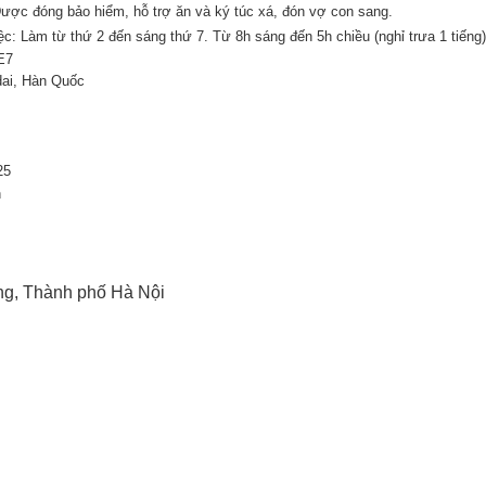
Được đóng bảo hiểm, hỗ trợ ăn và ký túc xá, đón vợ con sang.
ệc: Làm từ thứ 2 đến sáng thứ 7. Từ 8h sáng đến 5h chiều (nghỉ trưa 1 tiếng)
E7
dai, Hàn Quốc
25
h
ng, Thành phố Hà Nội