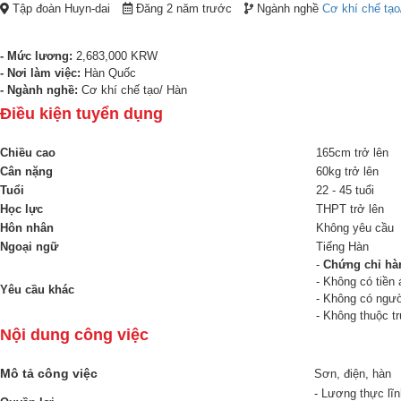
Tập đoàn Huyn-dai
Đăng 2 năm trước
Ngành nghề
Cơ khí chế tạo
- Mức lương:
2,683,000 KRW
- Nơi làm việc:
Hàn Quốc
- Ngành nghề:
Cơ khí chế tạo/ Hàn
Điều kiện tuyển dụng
Chiều cao
165cm trở lên
Cân nặng
60kg trở lên
Tuổi
22 - 45 tuổi
Học lực
THPT trở lên
Hôn nhân
Không yêu cầu
Ngoại ngữ
Tiếng Hàn
-
Chứng chỉ hà
- Không có tiền 
Yêu cầu khác
- Không có ngườ
- Không thuộc t
Nội dung công việc
Mô tả công việc
Sơn, điện, hàn
- Lương thực lĩ