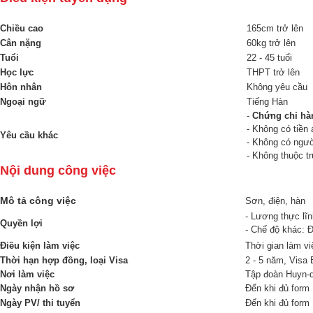
Chiều cao
165cm trở lên
Cân nặng
60kg trở lên
Tuổi
22 - 45 tuổi
Học lực
THPT trở lên
Hôn nhân
Không yêu cầu
Ngoại ngữ
Tiếng Hàn
-
Chứng chỉ hà
- Không có tiền 
Yêu cầu khác
- Không có ngườ
- Không thuộc t
Nội dung công việc
Mô tả công việc
Sơn, điện, hàn
- Lương thực lĩ
Quyền lợi
- Chế độ khác: 
Điều kiện làm việc
Thời gian làm vi
Thời hạn hợp đồng, loại Visa
2 - 5 năm, Visa 
Nơi làm việc
Tập đoàn Huyn-
Ngày nhận hồ sơ
Đến khi đủ form
Ngày PV/ thi tuyển
Đến khi đủ form