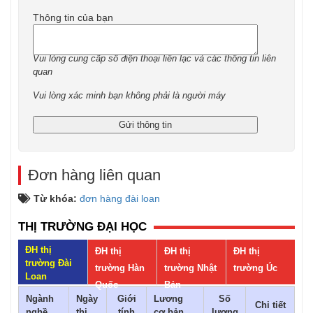
Thông tin của bạn
Vui lòng cung cấp số điện thoại liên lạc và các thông tin liên
quan
Vui lòng xác minh bạn không phải là người máy
Đơn hàng liên quan
Từ khóa:
đơn hàng đài loan
THỊ TRƯỜNG ĐẠI HỌC
ĐH thị
ĐH thị
ĐH thị
ĐH thị
trường Đài
trường Hàn
trường Nhật
trường Úc
Loan
Quốc
Bản
Ngành
Ngày
Giới
Lương
Số
Chi tiết
nghề
thi
tính
cơ bản
lượng