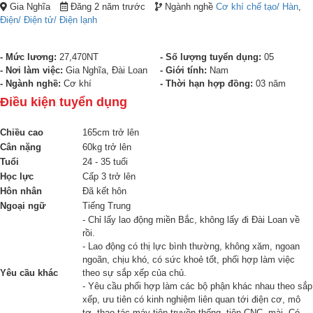
Gia Nghĩa
Đăng 2 năm trước
Ngành nghề
Cơ khí chế tạo/ Hàn
,
Điện/ Điện tử/ Điện lạnh
- Mức lương:
27,470NT
- Số lượng tuyển dụng:
05
- Nơi làm việc:
Gia Nghĩa, Đài Loan
- Giới tính:
Nam
- Ngành nghề:
Cơ khí
- Thời hạn hợp đồng:
03 năm
Điều kiện tuyển dụng
Chiều cao
165cm trở lên
Cân nặng
60kg trở lên
Tuổi
24 - 35 tuổi
Học lực
Cấp 3 trở lên
Hôn nhân
Đã kết hôn
Ngoại ngữ
Tiếng Trung
- Chỉ lấy lao động miền Bắc, không lấy đi Đài Loan về
rồi.
- Lao động có thị lực bình thường, không xăm, ngoan
ngoãn, chịu khó, có sức khoẻ tốt, phối hợp làm việc
Yêu cầu khác
theo sự sắp xếp của chủ.
- Yêu cầu phối hợp làm các bộ phận khác nhau theo sắp
xếp, ưu tiên có kinh nghiệm liên quan tới điện cơ, mô
tơ, thao tác máy tiện truyền thống, tiện CNC, mài. Có