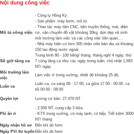
Nội dung công việc
- Công ty Hồng Kỳ.
- Sản phẩm: máy bơm, mô tơ.
- Thao tác máy tiện CNC, tiện truyền thống, mài, điện
Mô tả công việc
cơ, vận chuyển đồ vật khoảng 30kg, dọn dẹp vệ sinh
môi trường làm việc và các công việc liên quan,...
- Nhà máy hiện có hơn 300 nhân viên bản địa và khoảng
150 lao động nước ngoài.
Trung bình 80 - 100 tiếng/ tháng, tháng nghỉ 4 ngày, thứ
Số giờ tăng ca
7 cũng tăng ca như các ngày trong tuần, chủ nhật 1,683
NT/ ngày.
Môi trường làm
Làm việc ở trong xưởng, nhiệt độ khoảng 25 độ.
việc
Luân ca, ca sáng 08 - 17:00, ca giữa 17:00 - 00:00, ca
Luân ca
tối 00:00 - 08:00
Quyền lợi
Lương cơ bản: 27,470 NT
- 2,500 NT, cung cấp 3 bữa.
Phí ăn ở
- KTX trong xưởng, có máy lạnh, có bếp. Tiết kiệm 3000
NT/ tháng
Ngày nhận hồ sơ
Đến khi đủ form
Ngày PV/ thi tuyển
Đến khi đủ form