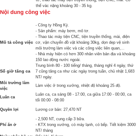
thể vác nặng khoảng 30 - 35 kg.
Nội dung công việc
- Công ty Hồng Kỳ.
- Sản phẩm: máy bơm, mô tơ.
- Thao tác máy tiện CNC, tiện truyền thống, mài, điện
Mô tả công việc
cơ, vận chuyển đồ vật khoảng 30kg, dọn dẹp vệ sinh
môi trường làm việc và các công việc liên quan,...
- Nhà máy hiện có hơn 300 nhân viên bản địa và khoảng
150 lao động nước ngoài.
Trung bình 80 - 100 tiếng/ tháng, tháng nghỉ 4 ngày, thứ
Số giờ tăng ca
7 cũng tăng ca như các ngày trong tuần, chủ nhật 1,683
NT/ ngày.
Môi trường làm
Làm việc ở trong xưởng, nhiệt độ khoảng 25 độ.
việc
Luân ca, ca sáng 08 - 17:00, ca giữa 17:00 - 00:00, ca
Luân ca
tối 00:00 - 08:00
Quyền lợi
Lương cơ bản: 27,470 NT
- 2,500 NT, cung cấp 3 bữa.
Phí ăn ở
- KTX trong xưởng, có máy lạnh, có bếp. Tiết kiệm 3000
NT/ tháng