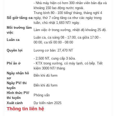
- Nhà máy hiện có hơn 300 nhân viên bản địa và
khoảng 150 lao động nước ngoài.
Trung bình 80 - 100 tiếng/ tháng, tháng nghỉ 4
Số giờ tăng ca
ngày, thứ 7 cũng tăng ca như các ngày trong
tuần, chủ nhật 1,683 NT/ ngày.
Môi trường làm
Làm việc ở trong xưởng, nhiệt độ khoảng 25 độ.
việc
Luân ca, ca sáng 08 - 17:00, ca giữa 17:00 -
Luân ca
00:00, ca tối 00:00 - 08:00
Quyền lợi
Lương cơ bản: 27,470 NT
- 2,500 NT, cung cấp 3 bữa.
Phí ăn ở
- KTX trong xưởng, có máy lạnh, có bếp. Tiết
kiệm 3000 NT/ tháng
Ngày nhận hồ
Đến khi đủ form
sơ
Ngày PV/ thi
Đến khi đủ form
tuyển
Hình thức PV/
Phỏng vấn
thi tuyển
Xuất cảnh
Dự kiến năm 2025
Thông tin liên hệ