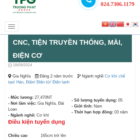
024.7306.1179
Toggle
ĐƠN HÀNG THAO TÁC MÁY TIỆN
navigation
CNC, TIỆN TRUYỀN THỐNG, MÀI,
ĐIỆN CƠ
18/09/2024
Gia Nghĩa
Đăng 2 năm trước
Ngành nghề
Cơ khí chế
tạo/ Hàn
,
Điện/ Điện tử/ Điện lạnh
- Mức lương:
27,470NT
- Số lượng tuyển dụng:
05
- Nơi làm việc:
Gia Nghĩa, Đài
- Giới tính:
Nam
Loan
- Thời hạn hợp đồng:
03 năm
- Ngành nghề:
Cơ khí
Điều kiện tuyển dụng
Chiều cao
165cm trở lên