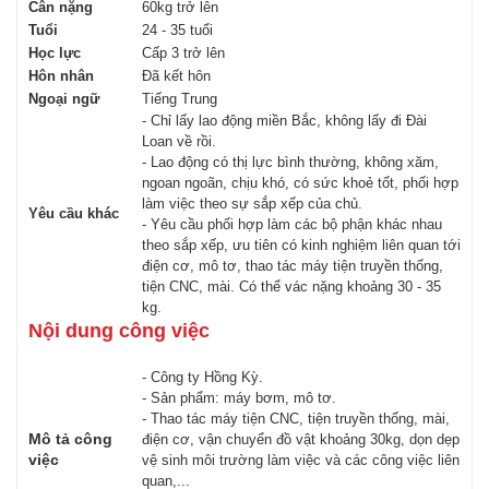
Cân nặng
60kg trở lên
Tuổi
24 - 35 tuổi
Học lực
Cấp 3 trở lên
Hôn nhân
Đã kết hôn
Ngoại ngữ
Tiếng Trung
- Chỉ lấy lao động miền Bắc, không lấy đi Đài
Loan về rồi.
- Lao động có thị lực bình thường, không xăm,
ngoan ngoãn, chịu khó, có sức khoẻ tốt, phối hợp
làm việc theo sự sắp xếp của chủ.
Yêu cầu khác
- Yêu cầu phối hợp làm các bộ phận khác nhau
theo sắp xếp, ưu tiên có kinh nghiệm liên quan tới
điện cơ, mô tơ, thao tác máy tiện truyền thống,
tiện CNC, mài. Có thể vác nặng khoảng 30 - 35
kg.
Nội dung công việc
- Công ty Hồng Kỳ.
- Sản phẩm: máy bơm, mô tơ.
- Thao tác máy tiện CNC, tiện truyền thống, mài,
Mô tả công
điện cơ, vận chuyển đồ vật khoảng 30kg, dọn dẹp
việc
vệ sinh môi trường làm việc và các công việc liên
quan,...