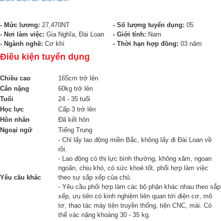
- Mức lương:
27,470NT
- Số lượng tuyển dụng:
05
- Nơi làm việc:
Gia Nghĩa, Đài Loan
- Giới tính:
Nam
- Ngành nghề:
Cơ khí
- Thời hạn hợp đồng:
03 năm
Điều kiện tuyển dụng
Chiều cao
165cm trở lên
Cân nặng
60kg trở lên
Tuổi
24 - 35 tuổi
Học lực
Cấp 3 trở lên
Hôn nhân
Đã kết hôn
Ngoại ngữ
Tiếng Trung
- Chỉ lấy lao động miền Bắc, không lấy đi Đài Loan về
rồi.
- Lao động có thị lực bình thường, không xăm, ngoan
ngoãn, chịu khó, có sức khoẻ tốt, phối hợp làm việc
Yêu cầu khác
theo sự sắp xếp của chủ.
- Yêu cầu phối hợp làm các bộ phận khác nhau theo sắp
xếp, ưu tiên có kinh nghiệm liên quan tới điện cơ, mô
tơ, thao tác máy tiện truyền thống, tiện CNC, mài. Có
thể vác nặng khoảng 30 - 35 kg.