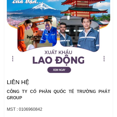
LIÊN HỆ
CÔNG TY CỔ PHẦN QUỐC TẾ TRƯỜNG PHÁT
GROUP
MST : 0106960842