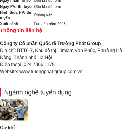
Ngày nhận hồ sơ
Đến khi đủ form
Ngày PV/ thi tuyển
Đến khi đủ form
Hình thức PV/ thi
Phỏng vấn
tuyển
Xuất cảnh
Dự kiến năm 2025
Thông tin liên hệ
Công ty Cổ phần Quốc tế Trường Phát Group
Địa chỉ: BTT6-7, Khu đô thị Himlam Vạn Phúc, Phường Hà
Đông, Thành phố Hà Nội
Điện thoại: 024 7306 1179
Website: www.truongphat-group.com.vn
Ngành nghề tuyển dụng
Cơ khí